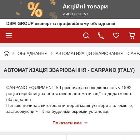
DSM-GROUP експерт в професійному обладнанні
ОБЛАДНАННЯ
АВТОМАТИЗАЦІЯ ЗВАРЮВАННЯ - CARPA
АВТОМАТИЗАЦІЯ ЗВАРЮВАННЯ - CARPANO (ITALY)
CARPANO EQUIPMENT Srl розпочала свою діяльність у 1992
році з виробництва портативної автоматизації та додаткового
обладнання.
Пізніше починає виготовляти перші маніпулятори з алюмінію,
застосовуючи ЧПК на будь-якій окремій установці,
незважаючи на її конфігурацію та вісь, якою потрібно
Показати все
керувати, що, таким чином, визначає експоненціальне
зростання її бізнесу.
Подальше зростання досягнуто завдяки придбанню в 2011