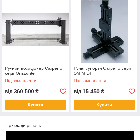
Ручний позиціонер Carpano
Ручні супорти Carpano серії
серії Orizzonte
SM MIDI
Під замовлення
Під замовлення
360 500
15 450
від
₴
від
₴
Купити
Купити
приклади рішень: