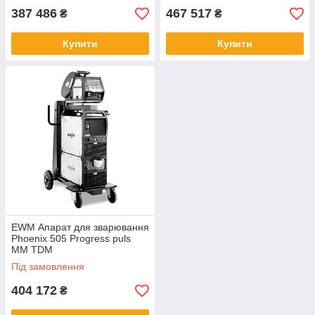
387 486
467 517
₴
₴
Купити
Купити
EWM Апарат для зварювання
Phoenix 505 Progress puls
MM TDM
Під замовлення
404 172
₴