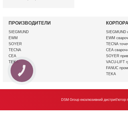
ПРОИЗВОДИТЕЛИ
КОРПОР
SIEGMUND
SIEGMUND c
EWM
EWM свароч
SOYER
TECNA точеч
TECNA
CEA сварочн
CEA
SOYER прив
TEKA
VACU-LIFT г
FANUC пром
КНОПКА
ЗВ'ЯЗКУ
TEKA