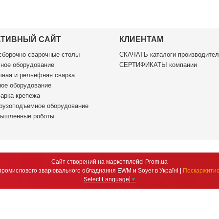
АТИВНЫЙ САЙТ
КЛИЕНТАМ
борочно-сварочные столы
СКАЧАТЬ каталоги производител
ное оборудование
СЕРТИФИКАТЫ компании
ная и рельефная сварка
ое оборудование
арка крепежа
рузоподъемное оборудование
ышленные роботы
Сайт створений на маркетплейсі
Prom.ua
DSM Group ексклюзивний дистриб'ютор промислового зварювального обладнання EWM и Soyer в Україні |
Поскаржитис
Select Language
▼