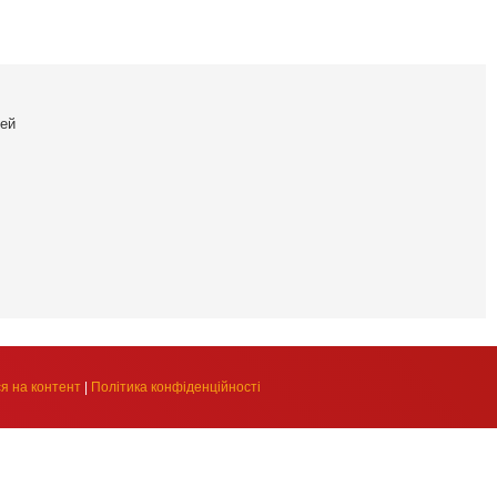
ей
я на контент
|
Політика конфіденційності