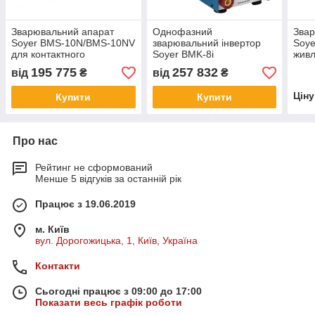
Зварювальний апарат
Однофазний
Звар
Soyer BMS-10N/BMS-10NV
зварювальний інвертор
Soye
для контактного
Soyer BMK-8i
живл
зварювання та
акум
195 775
257 832
від
₴
від
₴
зварювання з підйомом
Цін
Купити
Купити
Про нас
Рейтинг не сформований
Менше 5 відгуків за останній рік
Працює з 19.06.2019
м. Київ
вул. Дорогожицька, 1, Київ, Україна
Контакти
Сьогодні працює з 09:00 до 17:00
Показати весь графік роботи