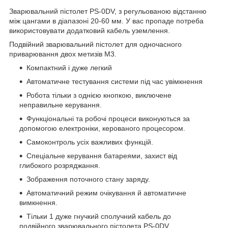
Зварювальний пістолет PS-0DV, з регульованою відстанню
між цангами в діапазоні 20-60 мм. У вас пропаде потреба
використовувати додатковий кабель уземлення.
Подвійний зварювальний пістолет для одночасного
приварювання двох метизів М3.
Компактний і дуже легкий
Автоматичне тестування системи під час увімкнення
Робота тільки з однією кнопкою, виключене
неправильне керування.
Функціональні та робочі процеси виконуються за
допомогою електроніки, керованого процесором.
Самоконтроль усіх важливих функцій.
Спеціальне керування батареями, захист від
глибокого розряджання.
Зображення поточного стану заряду.
Автоматичний режим очікування й автоматичне
вимкнення.
Тільки 1 дуже гнучкий сполучний кабель до
подвійного зварювального пістолета PS-0DV.