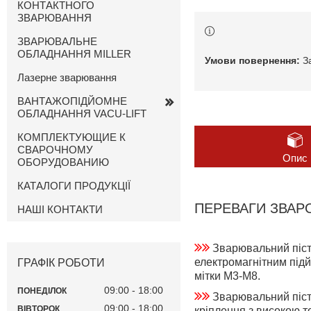
КОНТАКТНОГО
ЗВАРЮВАННЯ
ЗВАРЮВАЛЬНЕ
ОБЛАДНАННЯ MILLER
З
Лазерне зварювання
ВАНТАЖОПІДЙОМНЕ
ОБЛАДНАННЯ VACU-LIFT
КОМПЛЕКТУЮЩИЕ К
СВАРОЧНОМУ
Опис
ОБОРУДОВАНИЮ
КАТАЛОГИ ПРОДУКЦІЇ
ПЕРЕВАГИ ЗВАР
НАШІ КОНТАКТИ
Зварювальний пісто
електромагнітним під
ГРАФІК РОБОТИ
мітки M3-M8.
09:00
18:00
ПОНЕДІЛОК
Зварювальний піст
09:00
18:00
ВІВТОРОК
кріплення з високою т