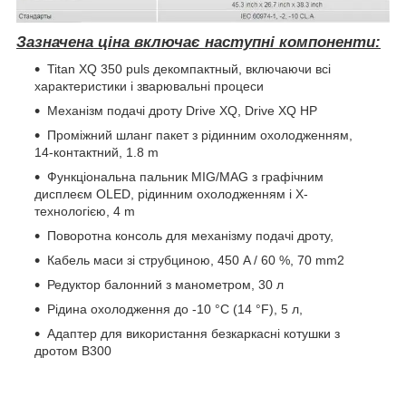
Зазначена ціна включає наступні компоненти:
Titan XQ 350 puls декомпактный, включаючи всі
характеристики і зварювальні процеси
Механізм подачі дроту Drive XQ, Drive XQ HP
Проміжний шланг пакет з рідинним охолодженням,
14-контактний, 1.8 m
Функціональна пальник MIG/MAG з графічним
дисплеєм OLED, рідинним охолодженням і X-
технологією, 4 m
Поворотна консоль для механізму подачі дроту,
Кабель маси зі струбциною, 450 A / 60 %, 70 mm2
Редуктор балонний з манометром, 30 л
Рідина охолодження до -10 °C (14 °F), 5 л,
Адаптер для використання безкаркасні котушки з
дротом B300