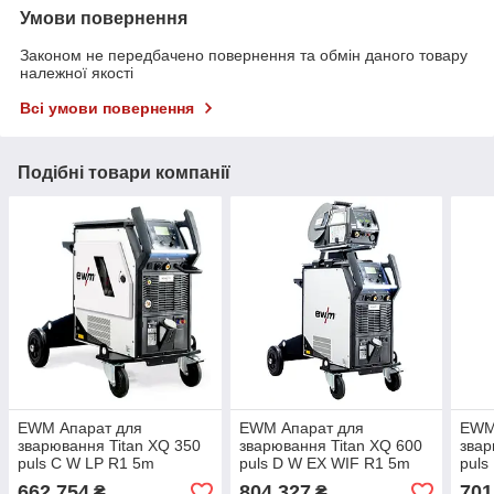
Умови повернення
Законом не передбачено повернення та обмін даного товару
належної якості
Всі умови повернення
Подібні товари компанії
EWM Апарат для
EWM Апарат для
EWM
зварювання Titan XQ 350
зварювання Titan XQ 600
звар
puls C W LP R1 5m
puls D W EX WIF R1 5m
puls
662 754
804 327
701
₴
₴