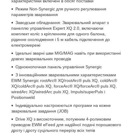
характеристики включені в обсяг поставки
Режим Non-Synergic для ручного регулювання
параметрів зварювання
Заводське обладнання: Зварювальний апарат з
панеллю управління Expert XQ 2.0, включаючи
комплект коліс з кріпленням для одного балона,
рідинне охолодження і 5 м кабель підключення до
електромережі
Ідеальні зварні шви MIG/MAG навіть при використанні
довгих зварювальних проводів
Однокнопочная панель управління Synergic
З інноваційними зварювальними характеристиками
EWM Synergic rootArc® XQ/rootArc® puls XQ, coldArc®
XQ/coldArc® puls XQ, forceArc® XQ/forceArc® puls XQ,
wiredArc XQ/wiredArc puls XQ, Impuls/superPuls і
Positionweld
Індивідуально настроюються програми на кожне
зварювальне завдання (JOB)
Drive XQ з високоточним, потужним 4-роликовим
приводом EWM eFeed для надійної подачі порошкового
дроту і дроту суцільного перерізу всіх типів