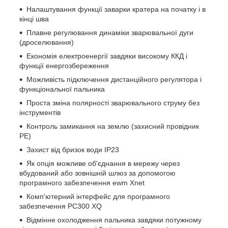
Налаштування функції заварки кратера на початку і в
кінці шва
Плавне регулювання динаміки зварювальної дуги
(дроселювання)
Економія електроенергії завдяки високому ККД і
функції енергозбереження
Можливість підключення дистанційного регулятора і
функціональної пальника
Проста зміна полярності зварювального струму без
інструментів
Контроль замикання на землю (захисний провідник
PE)
Захист від бризок води IP23
Як опція можливе об'єднання в мережу через
вбудований або зовнішній шлюз за допомогою
програмного забезпечення ewm Xnet
Комп'ютерний інтерфейс для програмного
забезпечення PC300 XQ
Відмінне охолодження пальника завдяки потужному