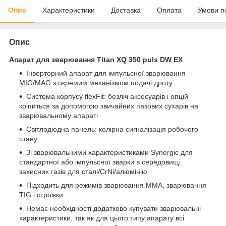
Опис
Характеристики
Доставка
Оплата
Умови п
Опис
Апарат для зварювання Titan XQ 350 puls DW EX
Інверторний апарат для імпульсної зварювання
MIG/MAG з окремим механізмом подачі дроту
Система корпусу flexFit: безліч аксесуарів і опцій
кріпиться за допомогою звичайних пазових сухарів на
зварювальному апараті
Світлодіодна панель: колірна сигналізація робочого
стану
Зі зварювальними характеристиками Synergic для
стандартної або імпульсної зварки в середовищі
захисних газів для сталі/CrNi/алюмінію
Підходить для режимів зварювання ММА, зварювання
TIG і строжки
Немає необхідності додатково купувати зварювальні
характеристики, так як для цього типу апарату всі