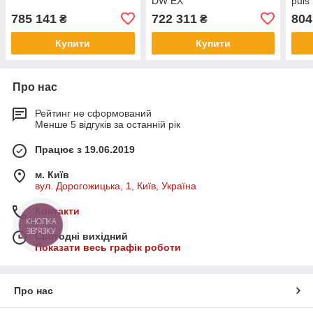
DW EX
puls
785 141
722 311
804
₴
₴
Купити
Купити
Про нас
Рейтинг не сформований
Менше 5 відгуків за останній рік
Працює з 19.06.2019
м. Київ
вул. Дорогожицька, 1, Київ, Україна
Контакти
КНОПКА
ЗВ'ЯЗКУ
Сьогодні вихідний
Показати весь графік роботи
Про нас