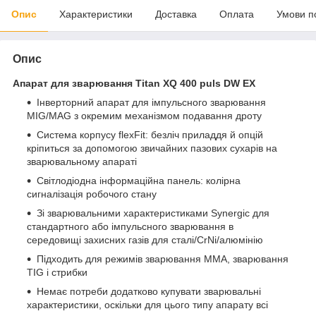
Опис
Характеристики
Доставка
Оплата
Умови п
Опис
Апарат для зварювання Titan XQ 400 puls DW EX
Інверторний апарат для імпульсного зварювання
MIG/MAG з окремим механізмом подавання дроту
Система корпусу flexFit: безліч приладдя й опцій
кріпиться за допомогою звичайних пазових сухарів на
зварювальному апараті
Світлодіодна інформаційна панель: колірна
сигналізація робочого стану
Зі зварювальними характеристиками Synergic для
стандартного або імпульсного зварювання в
середовищі захисних газів для сталі/CrNi/алюмінію
Підходить для режимів зварювання ММА, зварювання
TIG і стрибки
Немає потреби додатково купувати зварювальні
характеристики, оскільки для цього типу апарату всі