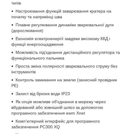
типів
Настроювання функцій заварювання кратера на
початку та наприкінці шва
Плавне регулювання динаміки зварювальної дуги
(дорослювання)
Економія електроенергії завдяки високому ККД і
функції енергоощадження
Можливість під'єднання дистанційного регулятора та
функціонального пальника
Проста зміна полярності зварювального струму без
інструментів
Контроль замикання на землю (захисний провідник
PE)
Захист від бризок води IP23
Як опція можливе об'єднання в мережу через
вбудований або зовнішній шлюз за допомогою
програмного забезпечення ewm Xnet
Комп'ютерний інтерфейс для програмного
забезпечення PC300 XQ