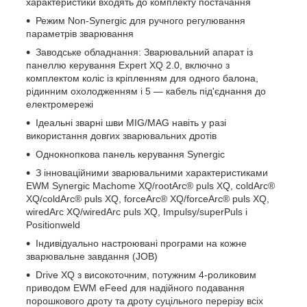
характеристики входять до комплекту постачання
Режим Non-Synergic для ручного регулювання
параметрів зварювання
Заводське обладнання: Зварювальний апарат із
панеллю керування Expert XQ 2.0, включно з
комплектом коліс із кріпленням для одного балона,
рідинним охолодженням і 5 — кабель під'єднання до
електромережі
Ідеальні зварні шви MIG/MAG навіть у разі
використання довгих зварювальних дротів
Однокнопкова панель керування Synergic
З інноваційними зварювальними характеристиками
EWM Synergic Machome XQ/rootArc® puls XQ, coldArc®
XQ/coldArc® puls XQ, forceArc® XQ/forceArc® puls XQ,
wiredArc XQ/wiredArc puls XQ, Impulsy/superPuls і
Positionweld
Індивідуально настроювані програми на кожне
зварювальне завдання (JOB)
Drive XQ з високоточним, потужним 4-роликовим
приводом EWM eFeed для надійного подавання
порошкового дроту та дроту суцільного перерізу всіх