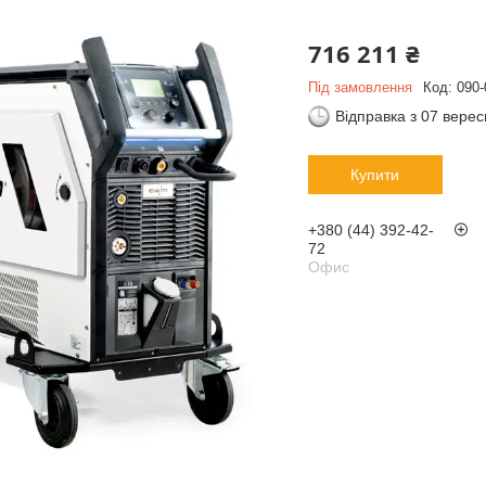
716 211 ₴
Під замовлення
Код:
090-
Відправка з 07 вере
Купити
+380 (44) 392-42-
72
Офис