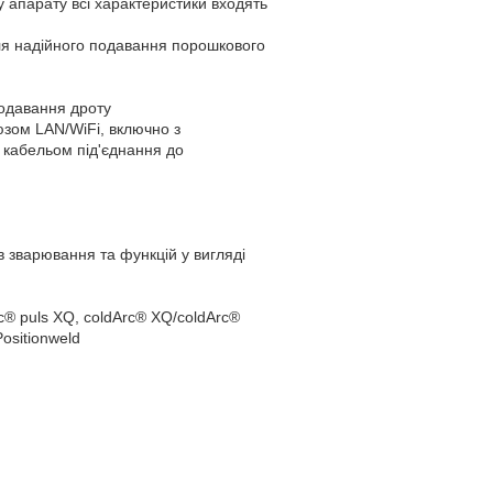
у апарату всі характеристики входять
ля надійного подавання порошкового
одавання дроту
юзом LAN/WiFi, включно з
 кабельом під'єднання до
ів зварювання та функцій у вигляді
® puls XQ, coldArc® XQ/coldArc®
Positionweld