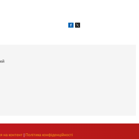
ей
я на контент
|
Політика конфіденційності