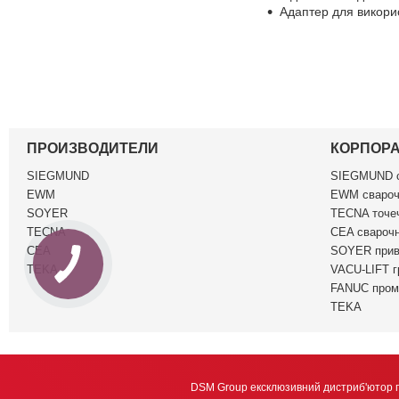
Адаптер для викори
ПРОИЗВОДИТЕЛИ
КОРПОР
SIEGMUND
SIEGMUND c
EWM
EWM свароч
SOYER
TECNA точеч
TECNA
CEA сварочн
CEA
SOYER прив
TEKA
VACU-LIFT г
FANUC пром
TEKA