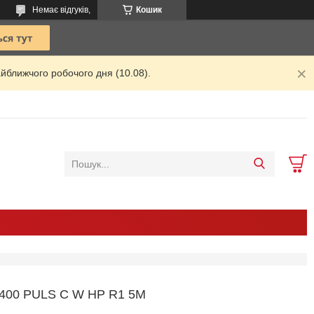
Немає відгуків,
Кошик
йближчого робочого дня (10.08).
00 PULS C W HP R1 5M