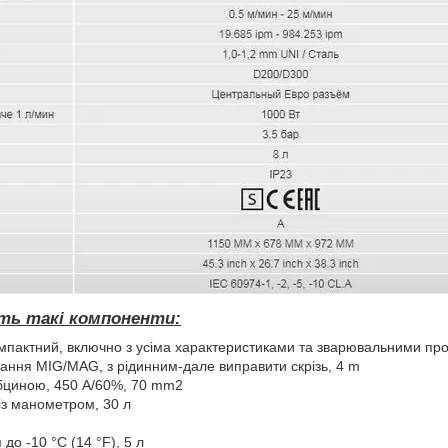
ить такі компоненти:
компактний, включно з усіма характеристиками та зварювальними п
ання MIG/MAG, з рідинним-дале виправити скрізь, 4 m
убциною, 450 A/60%, 70 mm2
із манометром, 30 л
до -10 °C (14 °F), 5 л