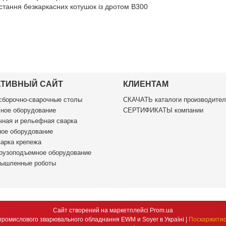
стання безкаркасних котушок із дротом B300
АТИВНЫЙ САЙТ
КЛИЕНТАМ
борочно-сварочные столы
СКАЧАТЬ каталоги производител
ное оборудование
СЕРТИФИКАТЫ компании
ная и рельефная сварка
ое оборудование
арка крепежа
рузоподъемное оборудование
ышленные роботы
Сайт створений на маркетплейсі
Prom.ua
DSM Group ексклюзивний дистриб'ютор промислового зварювального обладнання EWM и Soyer в Україні |
Поскаржитис