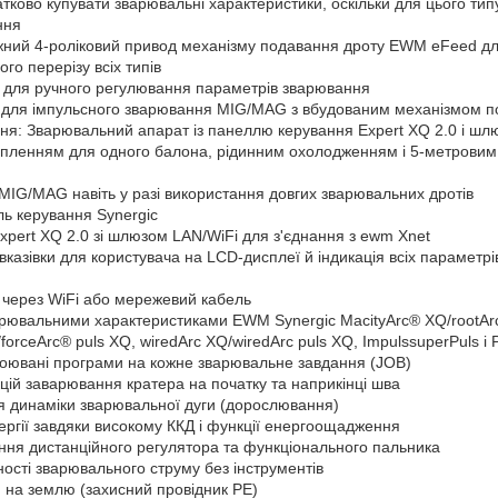
ково купувати зварювальні характеристики, оскільки для цього тип
ння
жний 4-роліковий привод механізму подавання дроту EWM eFeed д
ого перерізу всіх типів
 для ручного регулювання параметрів зварювання
 для імпульсного зварювання MIG/MAG з вбудованим механізмом п
ня: Зварювальний апарат із панеллю керування Expert XQ 2.0 і шл
кріпленням для одного балона, рідинним охолодженням і 5-метровим
 MIG/MAG навіть у разі використання довгих зварювальних дротів
ь керування Synergic
pert XQ 2.0 зі шлюзом LAN/WiFi для з'єднання з ewm Xnet
і вказівки для користувача на LCD-дисплеї й індикація всіх параметр
через WiFi або мережевий кабель
арювальними характеристиками EWM Synergic MacityArc® XQ/rootArc
forceArc® puls XQ, wiredArc XQ/wiredArc puls XQ, ImpulssuperPuls і 
роювані програми на кожне зварювальне завдання (JOB)
ій заварювання кратера на початку та наприкінці шва
 динаміки зварювальної дуги (дорослювання)
ергії завдяки високому ККД і функції енергоощадження
ання дистанційного регулятора та функціонального пальника
ості зварювального струму без інструментів
 на землю (захисний провідник PE)