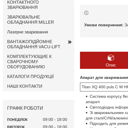
КОНТАКТНОГО
ЗВАРЮВАННЯ
ЗВАРЮВАЛЬНЕ
ОБЛАДНАННЯ MILLER
З
Лазерне зварювання
ВАНТАЖОПІДЙОМНЕ
ОБЛАДНАННЯ VACU-LIFT
КОМПЛЕКТУЮЩИЕ К
СВАРОЧНОМУ
Опис
ОБОРУДОВАНИЮ
КАТАЛОГИ ПРОДУКЦІЇ
Апарат для зварюванн
НАШІ КОНТАКТИ
Titan XQ 400 puls C W 
Система корпусу fle
апараті
Світлодіодна інформ
ГРАФІК РОБОТИ
Зі зварювальними ха
для сталі/CrNi/алюмін
09:00
18:00
ПОНЕДІЛОК
Підходить для режи
09:00
18:00
ВІВТОРОК