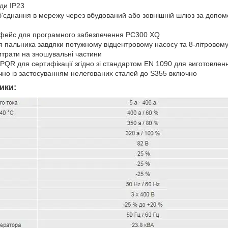
оди IP23
б'єднання в мережу через вбудований або зовнішній шлюз за допо
рфейс для програмного забезпечення PC300 XQ
 пальника завдяки потужному відцентровому насосу та 8-літровому
итрати на зношувальні частини
QR для сертифікації згідно зі стандартом EN 1090 для виготовленн
но із застосуванням нелегованих сталей до S355 включно
ики: