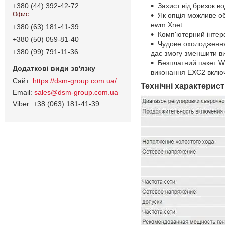
Захист від бризок в
+380 (44) 392-42-72
Офис
Як опція можливе о
ewm Xnet
+380 (63) 181-41-39
Комп'ютерний інте
+380 (50) 059-81-40
Чудове охолодження
+380 (99) 791-11-36
дає змогу зменшити в
Безплатний пакет WP
виконання EXC2 включ
https://dsm-group.com.ua/
Технічні характерист
sales@dsm-group.com.ua
+38 (063) 181-41-39