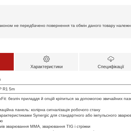
аконом не передбачено повернення та обмін даного товару належно
Характеристики
Специфікації
я
HP R1 5m
xFit: безліч приладдя й опцій кріпиться за допомогою звичайних па
аційна панель: колірна сигналізація робочого стану
рактеристиками Synergic для стандартного або імпульсного зварюв
ію
мів зварювання ММА, зварювання TIG і стріжки