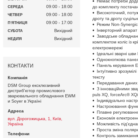
Немає потреби додат
09:00
18:00
до комплекту постача
СЕРЕДА
Високоточний, поту
09:00
18:00
ЧЕТВЕР
дроту та дроту суцільн
09:00
17:00
ПʼЯТНИЦЯ
Режим Non-Synergic
Інверторний апарат
Вихідний
СУБОТА
Заводське обладнан
Вихідний
НЕДІЛЯ
комплектом коліс із 
електромережі
Ідеальні зварні шви
Однокнопкова панел
Панель керування Ex
КОНТАКТИ
Інтуїтивно зрозуміл
тексту
Передавання даних 
DSM Group ексклюзивний
З інноваційними зв
дистриб'ютор промислового
puls XQ, forceArc® XQ/
зварювального обладнання EWM
Індивідуально наст
и Soyer в Україні
Настроювання функц
Плавне регулювання
Економія електроен
вул. Дорогожицька, 1, Київ,
Україна
Можливість під'єдн
Проста зміна полярн
Контроль замикання