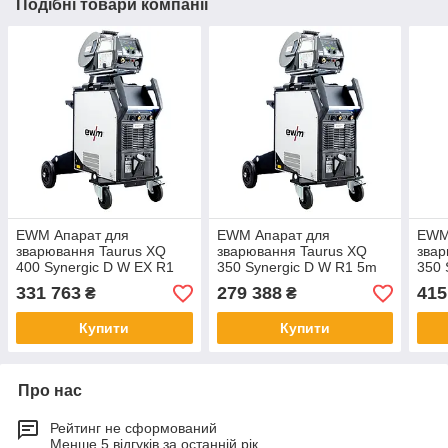
Подібні товари компанії
EWM Апарат для
EWM Апарат для
EWM
зварювання Taurus XQ
зварювання Taurus XQ
звар
400 Synergic D W EX R1
350 Synergic D W R1 5m
350 
5m
5m 
331 763
279 388
415
₴
₴
Купити
Купити
Про нас
Рейтинг не сформований
Менше 5 відгуків за останній рік