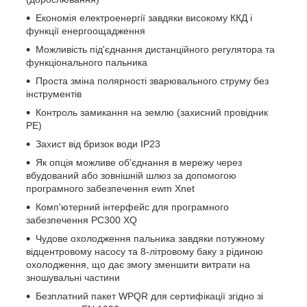
Економія електроенергії завдяки високому ККД і
функції енергоощадження
Можливість під'єднання дистанційного регулятора та
функціонального пальника
Проста зміна полярності зварювального струму без
інструментів
Контроль замикання на землю (захисний провідник
PE)
Захист від бризок води IP23
Як опція можливе об'єднання в мережу через
вбудований або зовнішній шлюз за допомогою
програмного забезпечення ewm Xnet
Комп'ютерний інтерфейс для програмного
забезпечення PC300 XQ
Чудове охолодження пальника завдяки потужному
відцентровому насосу та 8-літровому баку з рідиною
охолодження, що дає змогу зменшити витрати на
зношувальні частини
Безплатний пакет WPQR для сертифікації згідно зі