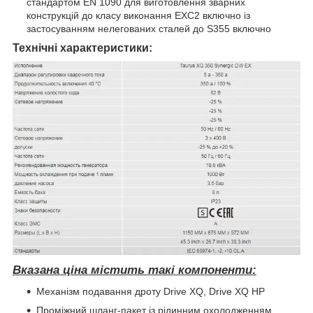
стандартом EN 1090 для виготовлення зварних
конструкцій до класу виконання EXC2 включно із
застосуванням нелегованих сталей до S355 включно
Технічні характеристики:
Вказана ціна містить такі компоненти:
Механізм подавання дроту Drive XQ, Drive XQ HP
Проміжний шланг-пакет із рідинним охолодженням,