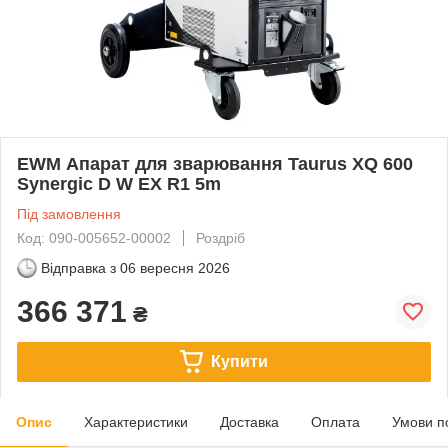
EWM Апарат для зварювання Taurus XQ 600
Synergic D W EX R1 5m
Під замовлення
Код: 090-005652-00002
Роздріб
Відправка з
06 вересня 2026
366 371
₴
Купити
Опис
Характеристики
Доставка
Оплата
Умови п