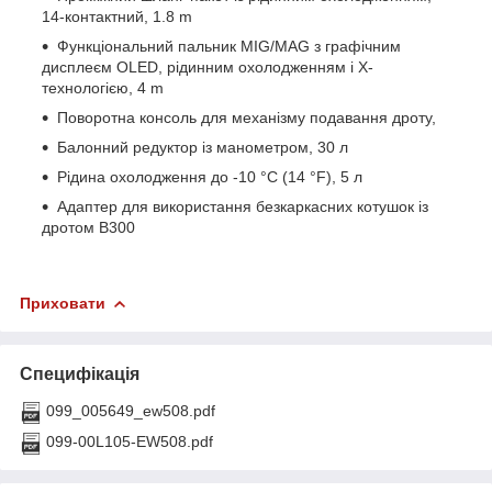
14-контактний, 1.8 m
Функціональний пальник MIG/MAG з графічним
дисплеєм OLED, рідинним охолодженням і X-
технологією, 4 m
Поворотна консоль для механізму подавання дроту,
Балонний редуктор із манометром, 30 л
Рідина охолодження до -10 °C (14 °F), 5 л
Адаптер для використання безкаркасних котушок із
дротом B300
Приховати
Специфікація
099_005649_ew508.pdf
099-00L105-EW508.pdf