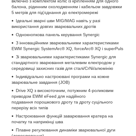
включно з комплектом коліс із кріпленням для одного
балона, рідинним охолодженням і кабельом завдовжки
5 метрів для під'єднання до електромережі
Ідеальні зварні шви MIG/MAG навіть у разі
використання довгих зварювальних дротів
Однокнопкова панель керування Synergic
З інноваційними зварювальними характеристиками
EWM Synergic SystemArc® XQ, forceArc® XQ і superPuls
Зі зварювальними характеристиками Synergic для
стандартного зварювання металевим електродом у
середовищі захисних газів для сталі/CrNi/алюмінію
Індивідуально настроювані програми на кожне
зварювальне завдання (JOB)
Drive XQ з високоточним, потужним 4-роликовим
приводом EWM eFeed для надійного
подавання порошкового дроту та дроту суцільного
перерізу всіх типів
Настроювання функцій заварювання кратера на
початку та наприкінці шва
Плавне регулювання динаміки зварювальної дуги
(дорослювання)