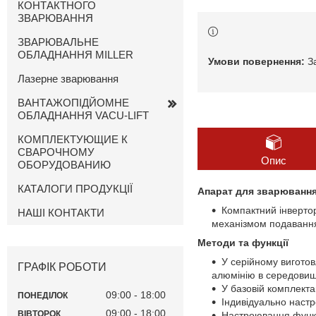
КОНТАКТНОГО
ЗВАРЮВАННЯ
ЗВАРЮВАЛЬНЕ
ОБЛАДНАННЯ MILLER
З
Лазерне зварювання
ВАНТАЖОПІДЙОМНЕ
ОБЛАДНАННЯ VACU-LIFT
КОМПЛЕКТУЮЩИЕ К
СВАРОЧНОМУ
Опис
ОБОРУДОВАНИЮ
КАТАЛОГИ ПРОДУКЦІЇ
Апарат для зварювання
Компактний інверто
НАШІ КОНТАКТИ
механізмом подаванн
Методи та функції
У серійному виготов
ГРАФІК РОБОТИ
алюмінію в середовищі
У базовій комплект
09:00
18:00
ПОНЕДІЛОК
Індивідуально наст
09:00
18:00
ВІВТОРОК
Настроювання функц