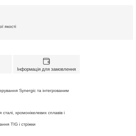
ї якості
Інформація для замовлення
рування Synergic та інтегрованим
 сталі, хромонікелевих сплавів і
ння TIG і стріжки