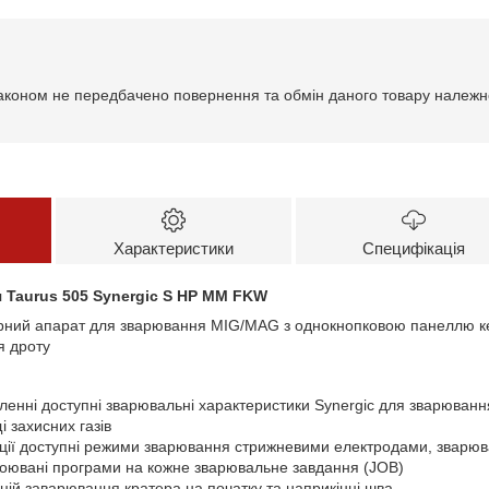
аконом не передбачено повернення та обмін даного товару належно
Характеристики
Специфікація
 Taurus 505 Synergic S HP MM FKW
рний апарат для зварювання MIG/MAG з однокнопковою панеллю ке
я дроту
ленні доступні зварювальні характеристики Synergic для зварювання
 захисних газів
ації доступні режими зварювання стрижневими електродами, зварюва
роювані програми на кожне зварювальне завдання (JOB)
ій заварювання кратера на початку та наприкінці шва