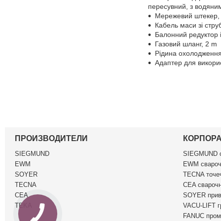
пересувний, з водян
Мережевий штекер, 
Кабель маси зі стр
Балонний редуктор 
Газовий шланг, 2 m
Рідина охолодження д
Адаптер для викори
ПРОИЗВОДИТЕЛИ
КОРПОР
SIEGMUND
SIEGMUND c
EWM
EWM свароч
SOYER
TECNA точеч
TECNA
CEA сварочн
CEA
SOYER прив
TEKA
VACU-LIFT г
FANUC пром