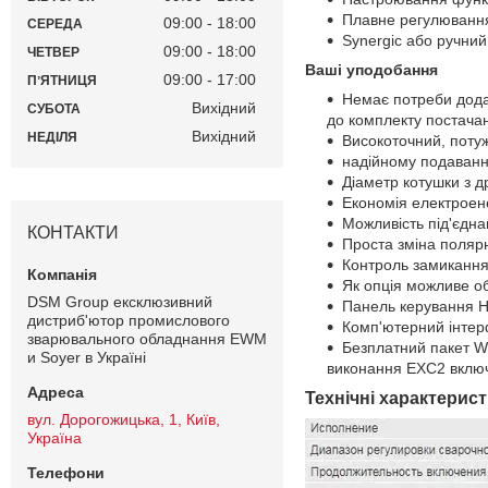
Плавне регулювання
09:00
18:00
СЕРЕДА
Synergic або ручни
09:00
18:00
ЧЕТВЕР
Ваші уподобання
09:00
17:00
ПʼЯТНИЦЯ
Немає потреби додат
Вихідний
СУБОТА
до комплекту постача
Вихідний
НЕДІЛЯ
Високоточний, поту
надійному подаванню
Діаметр котушки з 
Економія електроен
Можливість під'єдн
КОНТАКТИ
Проста зміна полярн
Контроль замикання
Як опція можливе о
DSM Group ексклюзивний
Панель керування H
дистриб'ютор промислового
Комп'ютерний інте
зварювального обладнання EWM
Безплатний пакет WP
и Soyer в Україні
виконання EXC2 включ
Технічні характерист
вул. Дорогожицька, 1, Київ,
Україна