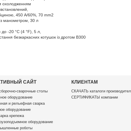
им охолодженням
встановлений,
убциною, 450 A/60%, 70 mm2
із манометром, 30 л
о -20 °C (4 °F), 5 л,
стання безкаркасних котушок із дротом B300
АТИВНЫЙ САЙТ
КЛИЕНТАМ
борочно-сварочные столы
СКАЧАТЬ каталоги производител
ное оборудование
СЕРТИФИКАТЫ компании
ная и рельефная сварка
ое оборудование
арка крепежа
рузоподъемное оборудование
ышленные роботы