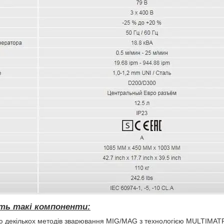
ить такі компоненти:
ою декількох методів зварювання MIG/MAG з технологією MULTIMATR