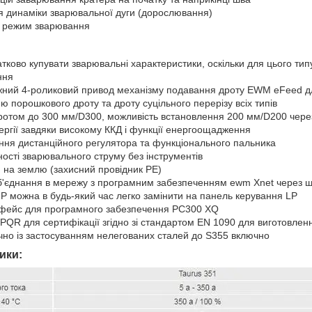
 динаміки зварювальної дуги (дорослювання)
й режим зварювання
ково купувати зварювальні характеристики, оскільки для цього тип
ння
жний 4-роликовий привод механізму подавання дроту EWM eFeed 
 порошкового дроту та дроту суцільного перерізу всіх типів
дротом до 300 мм/D300, можливість встановлення 200 мм/D200 чере
ергії завдяки високому ККД і функції енергоощадження
ання дистанційного регулятора та функціонального пальника
ості зварювального струму без інструментів
 на землю (захисний провідник PE)
б'єднання в мережу з програмним забезпеченням ewm Xnet через 
P можна в будь-який час легко замінити на панель керування LP
рфейс для програмного забезпечення PC300 XQ
QR для сертифікації згідно зі стандартом EN 1090 для виготовленн
но із застосуванням нелегованих сталей до S355 включно
ики: