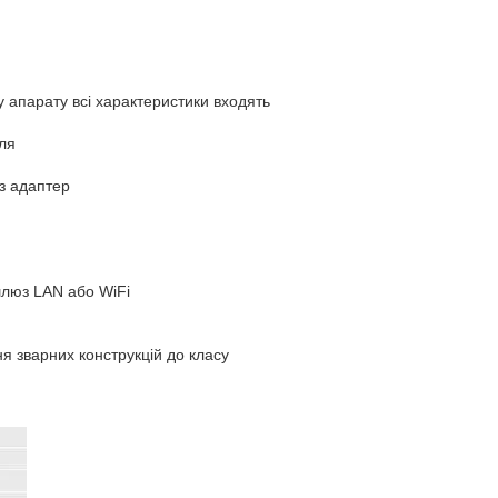
у апарату всі характеристики входять
для
з адаптер
шлюз LAN або WiFi
я зварних конструкцій до класу