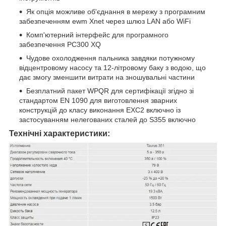
Як опція можливе об'єднання в мережу з програмним
забезпеченням ewm Xnet через шлюз LAN або WiFi
Комп'ютерний інтерфейс для програмного
забезпечення PC300 XQ
Чудове охолодження пальника завдяки потужному
відцентровому насосу та 12-літровому баку з водою, що
дає змогу зменшити витрати на зношувальні частини
Безплатний пакет WPQR для сертифікації згідно зі
стандартом EN 1090 для виготовлення зварних
конструкцій до класу виконання EXC2 включно із
застосуванням нелегованих сталей до S355 включно
Технічні характеристики: