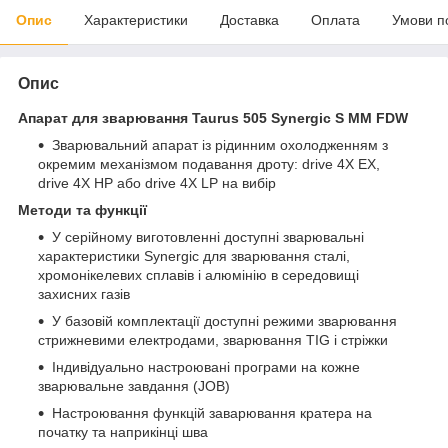
Опис
Характеристики
Доставка
Оплата
Умови п
Опис
Апарат для зварювання Taurus 505 Synergic S MM FDW
Зварювальний апарат із рідинним охолодженням з
окремим механізмом подавання дроту: drive 4X EX,
drive 4X HP або drive 4X LP на вибір
Методи та функції
У серійному виготовленні доступні зварювальні
характеристики Synergic для зварювання сталі,
хромонікелевих сплавів і алюмінію в середовищі
захисних газів
У базовій комплектації доступні режими зварювання
стрижневими електродами, зварювання TIG і стріжки
Індивідуально настроювані програми на кожне
зварювальне завдання (JOB)
Настроювання функцій заварювання кратера на
початку та наприкінці шва