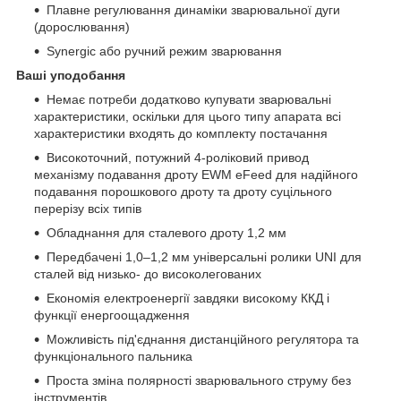
Плавне регулювання динаміки зварювальної дуги
(дорослювання)
Synergic або ручний режим зварювання
Ваші уподобання
Немає потреби додатково купувати зварювальні
характеристики, оскільки для цього типу апарата всі
характеристики входять до комплекту постачання
Високоточний, потужний 4-роліковий привод
механізму подавання дроту EWM eFeed для надійного
подавання порошкового дроту та дроту суцільного
перерізу всіх типів
Обладнання для сталевого дроту 1,2 мм
Передбачені 1,0–1,2 мм універсальні ролики UNI для
сталей від низько- до високолегованих
Економія електроенергії завдяки високому ККД і
функції енергоощадження
Можливість під'єднання дистанційного регулятора та
функціонального пальника
Проста зміна полярності зварювального струму без
інструментів