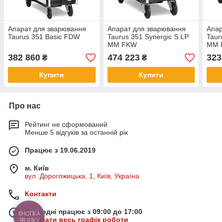
Апарат для зварювання
Апарат для зварювання
Апар
Taurus 351 Basic FDW
Taurus 351 Synergic S LP
Taur
MM FKW
MM 
382 860
474 223
323
₴
₴
Купити
Купити
Про нас
Рейтинг не сформований
Менше 5 відгуків за останній рік
Працює з 19.06.2019
м. Київ
вул. Дорогожицька, 1, Київ, Україна
Контакти
Сьогодні працює з 09:00 до 17:00
КНОПКА
Показати весь графік роботи
ЗВ'ЯЗКУ