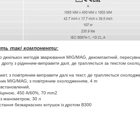
тить такі компоненти:
ою декількох методів зварювання MIG/MAG, декомпактний, пересувн
дроту з рідинним-виправити далі, де трапляється за текстом охол
ет, з повітряним-виправити далі на текст, де трапляється охолоджен
ик MIG/MAG, з повітряним охолодженням, 4 m
встановлений,
убциною, 450 A/60%, 70 mm2
із манометром, 30 л
стання безкаркасних котушок із дротом B300