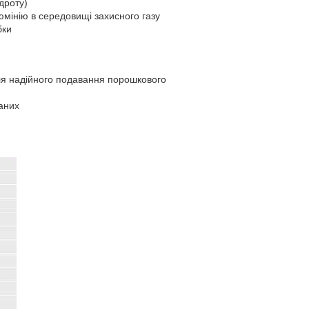
дроту)
юмінію в середовищі захисного газу
бки
ля надійного подавання порошкового
ваних