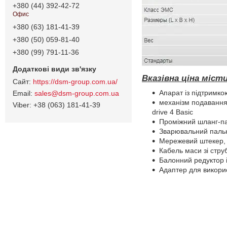
+380 (44) 392-42-72
Офис
+380 (63) 181-41-39
+380 (50) 059-81-40
+380 (99) 791-11-36
Вказівна ціна міс
https://dsm-group.com.ua/
Апарат із підтримк
sales@dsm-group.com.ua
механізм подавання 
+38 (063) 181-41-39
drive 4 Basic
Проміжний шланг-пак
Зварювальний пальн
Мережевий штекер, 
Кабель маси зі стр
Балонний редуктор 
Адаптер для викори