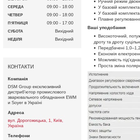
Ручний режим двокн
09:00
18:00
У базовій комплекта
СЕРЕДА
У базовій комплект
09:00
18:00
ЧЕТВЕР
Плавне регулювання
09:00
17:00
ПʼЯТНИЦЯ
Ваші уподобання
Вихідний
СУБОТА
Високоточний, поту
Вихідний
НЕДІЛЯ
дроту та дроту суцільн
Передбачені 1,0–1,2
Економія електроен
Можливість під'єдн
Проста зміна полярн
КОНТАКТИ
DSM Group ексклюзивний
дистриб'ютор промислового
зварювального обладнання EWM
и Soyer в Україні
вул. Дорогожицька, 1, Київ,
Україна