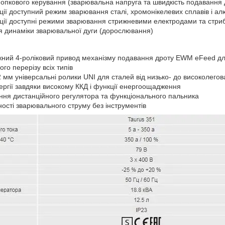
опкового керування (зварювальна напруга та швидкість подавання 
ції доступний режим зварювання сталі, хромонікелевих сплавів і ал
ації доступні режими зварювання стрижневими електродами та стри
 динаміки зварювальної дуги (дорослювання)
жний 4-роліковий привод механізму подавання дроту EWM eFeed д
ого перерізу всіх типів
 мм універсальні ролики UNI для сталей від низько- до високолего
ергії завдяки високому ККД і функції енергоощадження
ання дистанційного регулятора та функціонального пальника
ості зварювального струму без інструментів