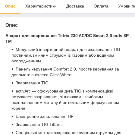
Опис
Характеристики
Доставка
Оплата
Умови п
Опис
Апарат для зварювання Tetrix 230 AC/DC Smart 2.0 puls 8P
TM
Модульний інверторний апарат для зварювання ТIG
постійним/змінним струмом із газовим або водяним
охолодженням
Панель керування Comfort 2.0, просте керування за
допомогою колеса Click-Wheel
Зварювання ТIG
activArc — сфокусована дуга TIG з компенсацією
потужності зварювання, зі швидким і глибоким
розплавленням металу й оптимальним формуванням
кореня
Електронне запалювання HF
Зварювання ТIG Liftarc
Спеціальні методи зварювання змінним струмом для