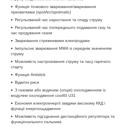
Функція точкового зварювання/зварювання
прихватками (spotArc/spotmatic)
Регульований час наростання та спаду струму
Регульований час попереднього подавання газу та
час продування газом
Зварювання стрижневими електродами
Імпульсне зварювання ММА із середнім значенням
струму
Можливість настроювання струму та часу гарячого
старту
Функція Antistick
Відмітні риси
З газовим або водяним (опція) охолодженням із
модулем охолодження cool40 U31
Економія електроенергії завдяки високому ККД і
функції енергоощадження
Можливість під'єднання дистанційного регулятора та
функціонального пальника