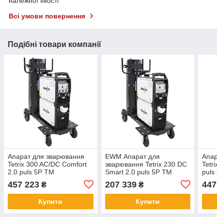
належної якості
Всі умови повернення
Подібні товари компанії
Апарат для зварювання
EWM Апарат для
Апар
Tetrix 300 AC/DC Comfort
зварювання Tetrix 230 DC
Tetr
2.0 puls 5P TM
Smart 2.0 puls 5P TM
puls
457 223
207 339
447
₴
₴
Купити
Купити