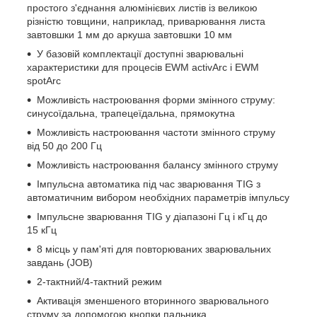
простого з'єднання алюмінієвих листів із великою
різністю товщини, наприклад, приварювання листа
завтовшки 1 мм до аркуша завтовшки 10 мм
У базовій комплектації доступні зварювальні
характеристики для процесів EWM activArc і EWM
spotArc
Можливість настроювання форми змінного струму:
синусоїдальна, трапецеїдальна, прямокутна
Можливість настроювання частоти змінного струму
від 50 до 200 Гц
Можливість настроювання балансу змінного струму
Імпульсна автоматика під час зварювання ТIG з
автоматичним вибором необхідних параметрів імпульсу
Імпульсне зварювання TIG у діапазоні Гц і кГц до
15 кГц
8 місць у пам'яті для повторюваних зварювальних
завдань (JOB)
2-тактний/4-тактний режим
Активація зменшеного вторинного зварювального
струму за допомогою кнопки пальника