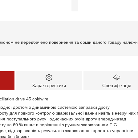
аконом не передбачено повернення та обмін даного товару належно
Характеристики
Специфікація
illation drive 45 coldwire
одної дротом з динамічною системою заправки дроту
оту для повного контролю зварювальної ванни навіть в незручних п
ня поступального руху і одночасних рухів дроту вперед-назад
оту на 60 % вище в порівнянні з ручним зварюванням ТIG
ес, відтворюваність результатів зварювання і простота управління
шва без бризок