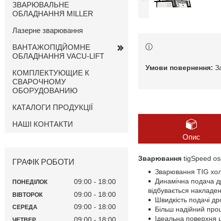
ЗВАРЮВАЛЬНЕ
ОБЛАДНАННЯ MILLER
Лазерне зварювання
ВАНТАЖОПІДЙОМНЕ
ОБЛАДНАННЯ VACU-LIFT
З
КОМПЛЕКТУЮЩИЕ К
СВАРОЧНОМУ
ОБОРУДОВАНИЮ
КАТАЛОГИ ПРОДУКЦІЇ
НАШІ КОНТАКТИ
Опис
Зварювання
tigSpeed osc
ГРАФІК РОБОТИ
Зварювання ТIG хол
Динамічна подача др
09:00
18:00
ПОНЕДІЛОК
відбувається накладен
09:00
18:00
ВІВТОРОК
Швидкість подачі др
09:00
18:00
СЕРЕДА
Більш надійний проц
Ідеальна поверхня 
09:00
18:00
ЧЕТВЕР