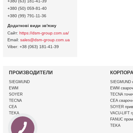
+380 (63) 181-41-39
+380 (50) 059-81-40
+380 (99) 791-11-36
https://dsm-group.com.ua/
sales@dsm-group.com.ua
+38 (063) 181-41-39
ПРОИЗВОДИТЕЛИ
КОРПОР
SIEGMUND
SIEGMUND c
EWM
EWM свароч
SOYER
TECNA точеч
TECNA
CEA сварочн
CEA
SOYER прив
TEKA
VACU-LIFT г
FANUC пром
TEKA