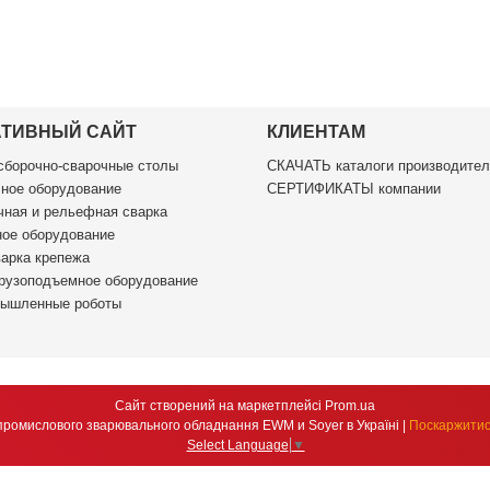
АТИВНЫЙ САЙТ
КЛИЕНТАМ
борочно-сварочные столы
СКАЧАТЬ каталоги производител
ное оборудование
СЕРТИФИКАТЫ компании
ная и рельефная сварка
ое оборудование
арка крепежа
рузоподъемное оборудование
ышленные роботы
Сайт створений на маркетплейсі
Prom.ua
DSM Group ексклюзивний дистриб'ютор промислового зварювального обладнання EWM и Soyer в Україні |
Поскаржитис
Select Language
▼