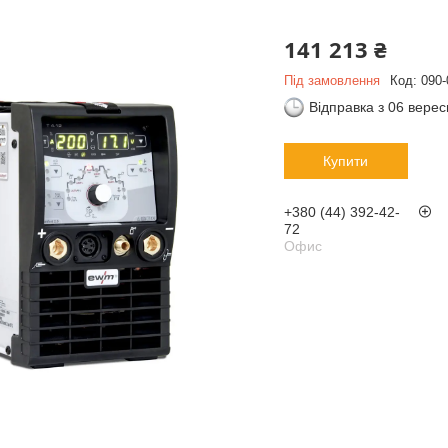
141 213 ₴
Під замовлення
Код:
090-
Відправка з 06 вере
Купити
+380 (44) 392-42-
72
Офис