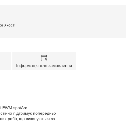
ї якості
Інформація для замовлення
 і EWM spotArc
остійно підтримує попередньо
их робіт, що виконуються за