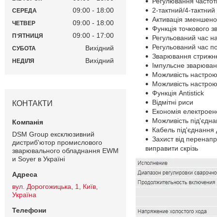
Регулювання частоти
2-тактний/4-тактни
09:00
18:00
СЕРЕДА
Активація зменшено
09:00
18:00
ЧЕТВЕР
Функція точкового з
09:00
17:00
ПʼЯТНИЦЯ
Регульований час н
Регульований час п
Вихідний
СУБОТА
Зварювання стрижн
Вихідний
НЕДІЛЯ
Імпульсне зварюван
Можливість настрою
Можливість настрою
Функція Antistick
Відмітні риси
КОНТАКТИ
Економія електроен
Можливість під'єдн
Кабель під'єднання 
DSM Group ексклюзивний
Захист від перенап
дистриб'ютор промислового
виправити скрізь
зварювального обладнання EWM
и Soyer в Україні
вул. Дорогожицька, 1, Київ,
Україна