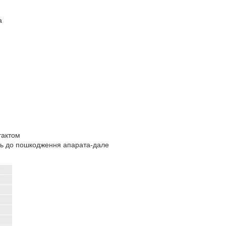
а
тактом
ить до пошкодження апарата-дале