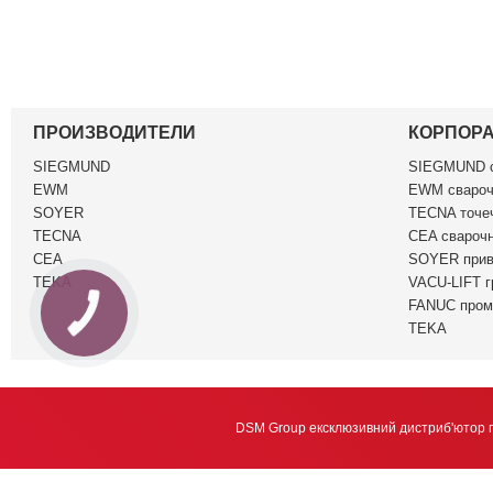
ПРОИЗВОДИТЕЛИ
КОРПОР
SIEGMUND
SIEGMUND c
EWM
EWM свароч
SOYER
TECNA точеч
TECNA
CEA сварочн
CEA
SOYER прив
TEKA
VACU-LIFT г
FANUC пром
TEKA