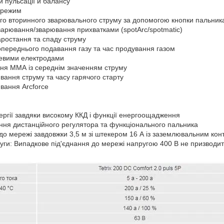
 пульсації й балансу
й режим
го вторинного зварювального струму за допомогою кнопки пальник
варювання/зварювання прихватками (spotArc/spotmatic)
аростання та спаду струму
опереднього подавання газу та час продування газом
евими електродами
ня ММА із середнім значенням струму
вання струму та часу гарячого старту
вання Arcforce
ергії завдяки високому ККД і функції енергоощадження
ання дистанційного регулятора та функціонального пальника
до мережі завдовжки 3,5 м зі штекером 16 А із заземлювальним кон
руги: Випадкове під'єднання до мережі напругою 400 В не призвод