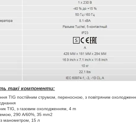
ить такі компоненти:
ння ТIG постійним струмом, переносною, з повітряним охолодження
'єднання
ик TIG, з газовим охолодженням, 4 m
клемою, 290 A/60%, 35 mm2
із манометром, 15 л