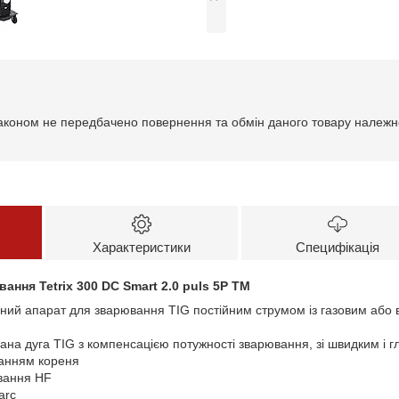
аконом не передбачено повернення та обмін даного товару належно
Характеристики
Специфікація
ння Tetrix 300 DC Smart 2.0 puls 5P TM
ний апарат для зварювання ТIG постійним струмом із газовим аб
ана дуга TIG з компенсацією потужності зварювання, зі швидким і
анням кореня
вання HF
arc