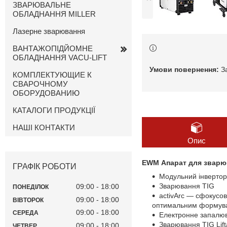
ЗВАРЮВАЛЬНЕ
ОБЛАДНАННЯ MILLER
Лазерне зварювання
ВАНТАЖОПІДЙОМНЕ
ОБЛАДНАННЯ VACU-LIFT
З
КОМПЛЕКТУЮЩИЕ К
СВАРОЧНОМУ
ОБОРУДОВАНИЮ
КАТАЛОГИ ПРОДУКЦІЇ
НАШІ КОНТАКТИ
Опис
EWM Апарат для зварюва
ГРАФІК РОБОТИ
Модульний інвертор
Зварювання ТIG
09:00
18:00
ПОНЕДІЛОК
activArc — сфокусов
09:00
18:00
ВІВТОРОК
оптимальним формув
09:00
18:00
СЕРЕДА
Електронне запалю
Зварювання ТIG Lift
09:00
18:00
ЧЕТВЕР