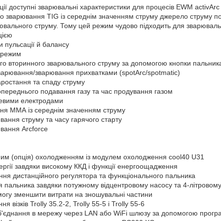
ції доступні зварювальні характеристики для процесів EWM activArc
го зварювання TIG із середнім значенням струму джерело струму п
ювального струму. Тому цей режим чудово підходить для зварювальн
цією
 пульсації й балансу
й режим
го вторинного зварювального струму за допомогою кнопки пальник
варювання/зварювання прихватками (spotArc/spotmatic)
аростання та спаду струму
опереднього подавання газу та час продування газом
евими електродами
ня ММА із середнім значенням струму
вання струму та часу гарячого старту
вання Arcforce
ним (опція) охолодженням із модулем охолодження cool40 U31
ергії завдяки високому ККД і функції енергоощадження
ання дистанційного регулятора та функціонального пальника
 пальника завдяки потужному відцентровому насосу та 4-літровом
могу зменшити витрати на зношувальні частини
 візків Trolly 35.2-2, Trolly 55-5 і Trolly 55-6
б'єднання в мережу через LAN або WiFi шлюзу за допомогою прогр