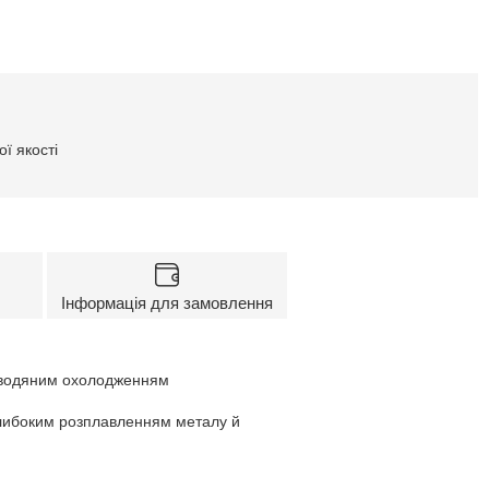
ї якості
Інформація для замовлення
о водяним охолодженням
 глибоким розплавленням металу й