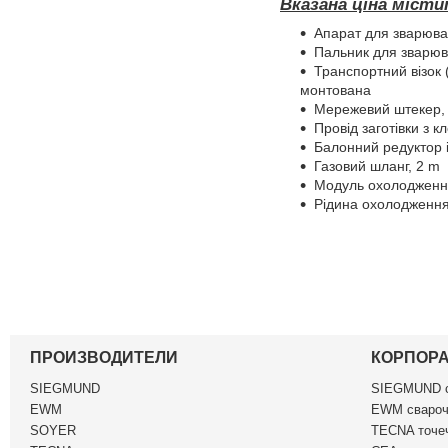
Вказана ціна міст
Апарат для зварюван
Пальник для зварюв
Транспортний візок 
монтована
Мережевий штекер, 
Провід заготівки з 
Балонний редуктор 
Газовий шланг, 2 m
Модуль охолодження
Рідина охолодження 
ПРОИЗВОДИТЕЛИ
КОРПОР
SIEGMUND
SIEGMUND c
EWM
EWM свароч
SOYER
TECNA точеч