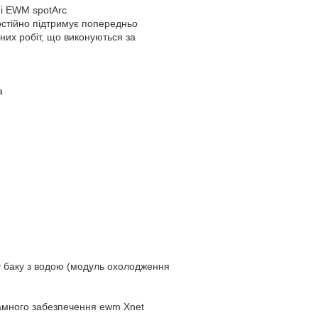
 і EWM spotArc
остійно підтримує попередньо
их робіт, що виконуються за
а
у баку з водою (модуль охолодження
амного забезпечення ewm Xnet