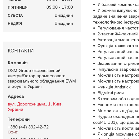
У базовій комплекта
09:00
17:00
ПʼЯТНИЦЯ
У режимі імпульсно
Вихідний
СУБОТА
задане значення звар
технологічною інструк
Вихідний
НЕДІЛЯ
Регулювання частоти
2-тактний/4-тактни
Активація зменшено
Функція точкового з
КОНТАКТИ
Регульований час н
Регульований час п
Зварювання стрижн
Імпульсне зварюван
DSM Group ексклюзивний
Можливість настрою
дистриб'ютор промислового
зварювального обладнання EWM
Можливість настрою
и Soyer в Україні
Функція Antistick
Відмітні риси
З газовим або водя
вул. Дорогожицька, 1, Київ,
Економія електроен
Україна
Можливість під'єдн
Чудове охолодження
cool41 U31), що дає з
+380 (44) 392-42-72
Можливість постачання
Офис
Як опція можливе о