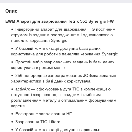
Опис
EWM Апарат для зварювання Tetrix 551 Synergic FW
Інверторний апарат для зварювання ТIG постійним
струмом із водяним охолодженням і однокнопковою
панеллю керування Synergic
У базовій комплектації доступна база даних
користувача для роботи з панеллю керування Synergic
Простий вибір зварювальних завдань із бази даних
користувача в режимі меню
256 попередньо запрограмованих JOB/зварювальні
характеристики в базі даних користувача
activArc — сфокусована дуга TIG з компенсацією
потужності зварювання, зі швидким і глибоким
розплавленням металу й оптимальним формуванням
кореня
Електронне запалювання HF
Зварювання ТIG Liftarc
У базовій комплектації доступні зварювальні