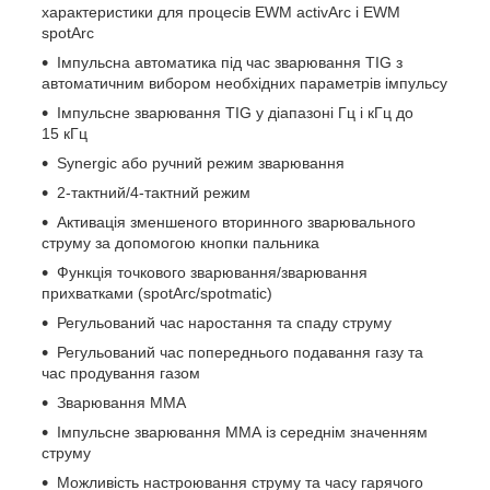
характеристики для процесів EWM activArc і EWM
spotArc
Імпульсна автоматика під час зварювання ТIG з
автоматичним вибором необхідних параметрів імпульсу
Імпульсне зварювання TIG у діапазоні Гц і кГц до
15 кГц
Synergic або ручний режим зварювання
2-тактний/4-тактний режим
Активація зменшеного вторинного зварювального
струму за допомогою кнопки пальника
Функція точкового зварювання/зварювання
прихватками (spotArc/spotmatic)
Регульований час наростання та спаду струму
Регульований час попереднього подавання газу та
час продування газом
Зварювання ММА
Імпульсне зварювання ММА із середнім значенням
струму
Можливість настроювання струму та часу гарячого