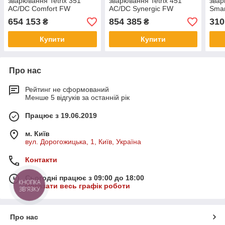
зварювання Tetrix 351
зварювання Tetrix 451
звар
AC/DC Comfort FW
AC/DC Synergic FW
Sma
654 153
854 385
310
₴
₴
Купити
Купити
Про нас
Рейтинг не сформований
Менше 5 відгуків за останній рік
Працює з 19.06.2019
м. Київ
вул. Дорогожицька, 1, Київ, Україна
Контакти
Сьогодні працює з 09:00 до 18:00
КНОПКА
Показати весь графік роботи
ЗВ'ЯЗКУ
Про нас