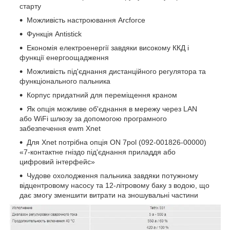
старту
Можливість настроювання Arcforce
Функція Antistick
Економія електроенергії завдяки високому ККД і
функції енергоощадження
Можливість під'єднання дистанційного регулятора та
функціонального пальника
Корпус придатний для переміщення краном
Як опція можливе об'єднання в мережу через LAN
або WiFi шлюзу за допомогою програмного
забезпечення ewm Xnet
Для Xnet потрібна опція ON 7pol (092-001826-00000)
«7-контактне гніздо під'єднання приладдя або
цифровий інтерфейс»
Чудове охолодження пальника завдяки потужному
відцентровому насосу та 12-літровому баку з водою, що
дає змогу зменшити витрати на зношувальні частини