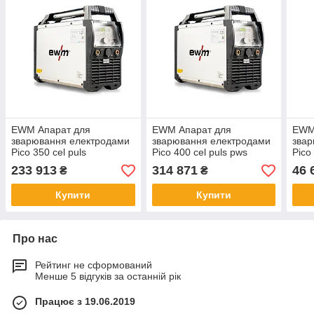
EWM Апарат для
EWM Апарат для
EWM
зварювання електродами
зварювання електродами
звар
Pico 350 cel puls
Pico 400 cel puls pws
Pico
233 913
314 871
46 
₴
₴
Купити
Купити
Про нас
Рейтинг не сформований
Менше 5 відгуків за останній рік
Працює з 19.06.2019