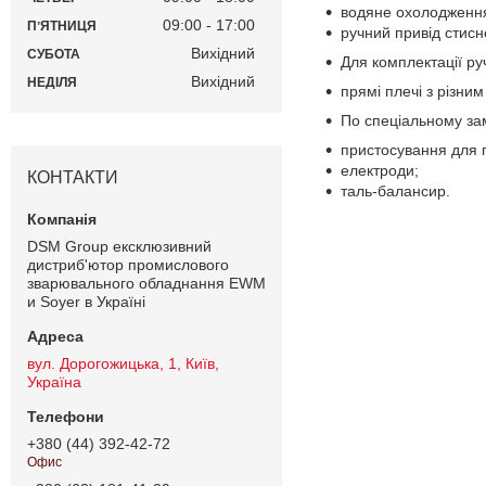
водяне охолодженн
09:00
17:00
ПʼЯТНИЦЯ
ручний привід стисн
Вихідний
СУБОТА
Для комплектації р
Вихідний
НЕДІЛЯ
прямі плечі з різни
По спеціальному за
пристосування для 
електроди;
КОНТАКТИ
таль-балансир.
DSM Group ексклюзивний
дистриб'ютор промислового
зварювального обладнання EWM
и Soyer в Україні
вул. Дорогожицька, 1, Київ,
Україна
+380 (44) 392-42-72
Офис