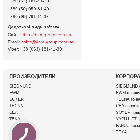
+380 (63) 181-41-39
+380 (50) 059-81-40
+380 (99) 791-11-36
https://dsm-group.com.ua/
sales@dsm-group.com.ua
+38 (063) 181-41-39
ПРОИЗВОДИТЕЛИ
КОРПОР
SIEGMUND
SIEGMUND c
EWM
EWM свароч
SOYER
TECNA точеч
TECNA
CEA сварочн
CEA
SOYER прив
TEKA
VACU-LIFT г
FANUC пром
TEKA