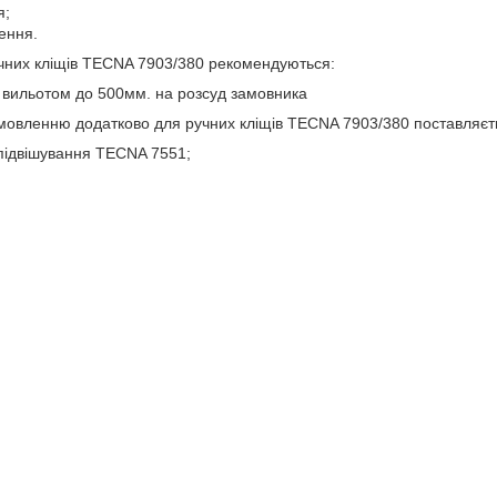
я;
ення.
учних кліщів TECNA 7903/380 рекомендуються:
м вильотом до 500мм. на розсуд замовника
мовленню додатково для ручних кліщів TECNA 7903/380 поставляєт
підвішування TECNA 7551;